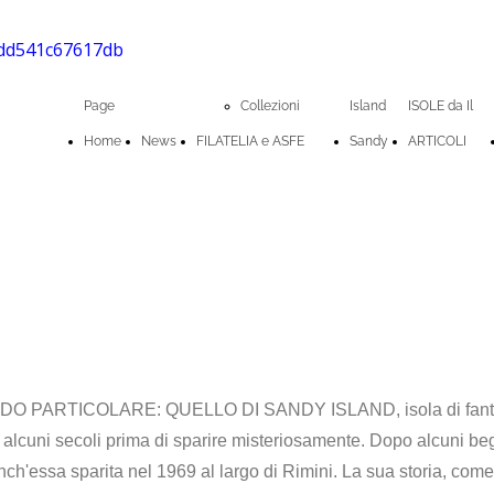
Page
Collezioni
Island
ISOLE da Il
Home
News
FILATELIA e ASFE
Sandy
ARTICOLI
PARTICOLARE: QUELLO DI SANDY ISLAND, isola di fantasia
r alcuni secoli prima di sparire misteriosamente. Dopo alcuni be
anch'essa sparita nel 1969 al largo di Rimini. La sua storia, com