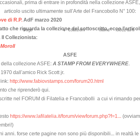
li occasionali, prima di entrare in profondità nella collezione AS
articolo uscito ultimamente sull'Arte del Francobollo N° 100:
ve di R.P.
AdF marzo 2020
tto che riguarda la collezione del sottoscritto, ecco l'artic
Page
Collezioni
Island
ISOLE da Il
Il Collezionista:
 Moroll
ASFE
 della collezione ASFE:
A STAMP FROM EVERYWHERE
.
 1970 dall'amico Rick Scott jr.
link:
http://www.fabiovstamps.com/forum20.html
nto che riprenderò qui.
itte nel FORUM di Filatelia e Francobolli a cui vi rimando per l
uesto
https://www.lafilatelia.it/forum/viewforum.php?f=1...
(ovviame
embri!)
uni anni. forse certe pagine non sono più disponibili... in realtà l