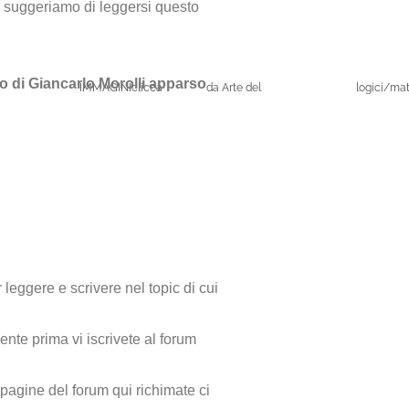
FE, suggeriamo di leggersi questo
olo di Giancarlo Morolli apparso
IMMAGINIclicca
da Arte del
logici/ma
eggere e scrivere nel topic di cui
nte prima vi iscrivete al forum
e pagine del forum qui richimate ci